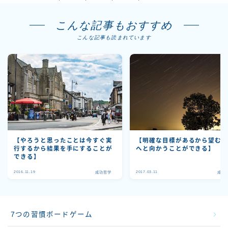
こんな記事もおすすめ
こんな記事も読まれています
【明確な目標があるから望む
【やろうと思ったことは今すぐ実
へと向かうことができる】
行するから結果を手にすることが
できる】
2016.11.19
2017.03.11
成功哲学
成功
7つの習慣ボードゲーム