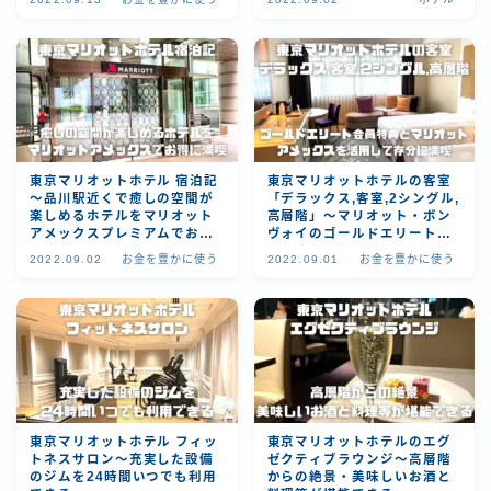
東京マリオットホテル 宿泊記
東京マリオットホテルの客室
～品川駅近くで癒しの空間が
「デラックス,客室,2シングル,
楽しめるホテルをマリオット
高層階」～マリオット・ボン
アメックスプレミアムでお得
ヴォイのゴールドエリート会
に満喫～
員特典とマリオットボンヴォ
2022.09.02
お金を豊かに使う
2022.09.01
お金を豊かに使う
イアメックスを活用して存分
に満喫～
東京マリオットホテル フィッ
東京マリオットホテルのエグ
トネスサロン～充実した設備
ゼクティブラウンジ～高層階
のジムを24時間いつでも利用
からの絶景・美味しいお酒と