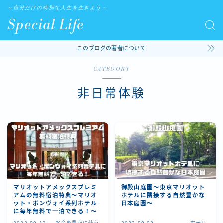
～自分だけの特別な人生を生きよう～
Special Life
このブログの著者について
CATEGORY
非日常体験
マリオットアメックスプレミ
御殿山庭園～東京マリオット
アムの無料宿泊特典～マリオ
ホテルに隣接する自然豊かな
ット・ボンヴォイ系列ホテル
日本庭園～
に毎年無料で一泊できる！～
2022.09.13
お金を豊かに使う
2022.09.02
ホテル