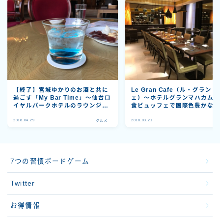
【終了】宮城ゆかりのお酒と共に
Le Gran Cafe（ル・グラン 
過ごす「My Bar Time」〜仙台ロ
ェ）〜ホテルグランマハカム
イヤルパークホテルのラウンジで
食ビュッフェで国際色豊かな
驚くほどお得なフリードリンクを
しい食事を堪能！〜
2018.04.29
2018.03.21
愉しむ〜
グルメ
グ
7つの習慣ボードゲーム
Twitter
お得情報