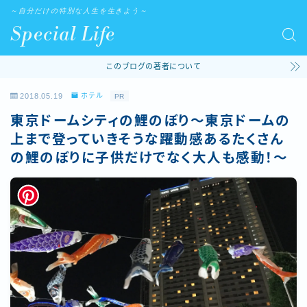
～自分だけの特別な人生を生きよう～
Special Life
このブログの著者について
2018.05.19
ホテル
PR
東京ドームシティの鯉のぼり〜東京ドームの
上まで登っていきそうな躍動感あるたくさん
の鯉のぼりに子供だけでなく大人も感動！〜