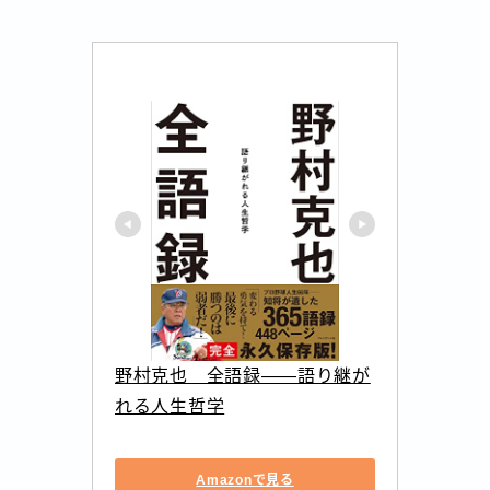
野村克也　全語録――語り継が
れる人生哲学
Amazonで見る