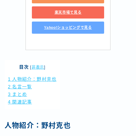
楽天市場で見る
Yahoo!ショッピングで見る
目次
[
非表示
]
1
人物紹介：野村克也
2
名言一覧
3
まとめ
4
関連記事
人物紹介：野村克也