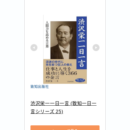
致知出版社
渋沢栄一一日一言 (致知一日一
言シリーズ 25)