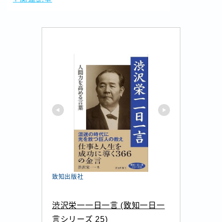
致知出版社
渋沢栄一一日一言 (致知一日一
言シリーズ 25)