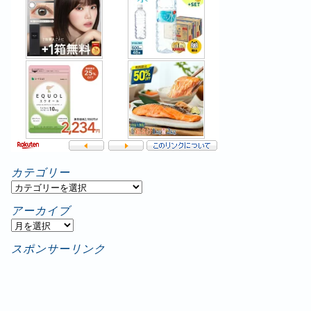
カテゴリー
カ
テ
アーカイブ
ゴ
ア
リ
ー
スポンサーリンク
ー
カ
イ
ブ