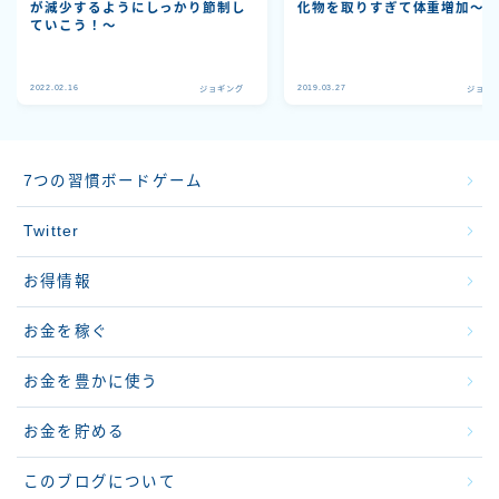
が減少するようにしっかり節制し
化物を取りすぎて体重増加～
ていこう！～
2022.02.16
2019.03.27
ジョギング
ジョギ
7つの習慣ボードゲーム
Twitter
お得情報
お金を稼ぐ
お金を豊かに使う
お金を貯める
このブログについて