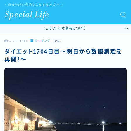
～自分だけの特別な人生を生きよう～
Special Life
このブログの著者について
2020.01.03
ジョギング
PR
ダイエット1704日目〜明日から数値測定を
再開！〜