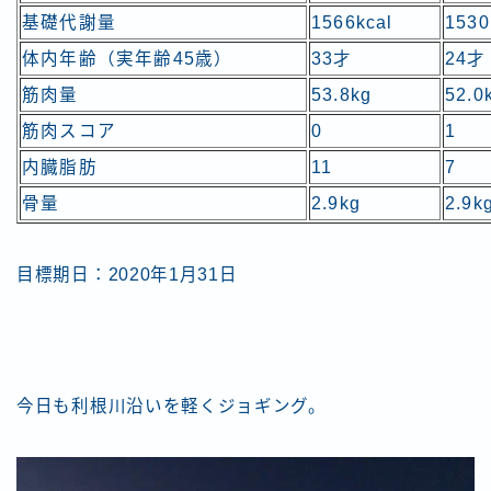
基礎代謝量
1566kcal
1530
体内年齢（実年齢45歳）
33才
24才
筋肉量
53.8kg
52.0
筋肉スコア
0
1
内臓脂肪
11
7
骨量
2.9kg
2.9k
目標期日：2020年1月31日
今日も利根川沿いを軽くジョギング。