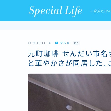
Special Life
～自分だけ
2018.11.04
グルメ
PR
元町珈琲 せんだい市
と華やかさが同居した、