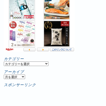
カテゴリー
カ
テ
アーカイブ
ゴ
ア
リ
ー
スポンサーリンク
ー
カ
イ
ブ