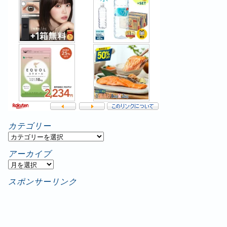
カテゴリー
カ
テ
アーカイブ
ゴ
ア
リ
ー
スポンサーリンク
ー
カ
イ
ブ