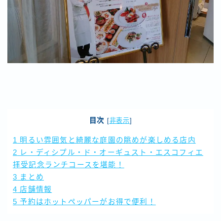
目次
[
非表示
]
1
明るい雰囲気と綺麗な庭園の眺めが楽しめる店内
2
レ・ディシプル・ド・オーギュスト・エスコフィエ
拝受記念ランチコースを堪能！
3
まとめ
4
店舗情報
5
予約はホットペッパーがお得で便利！