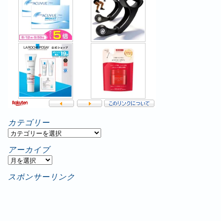
カテゴリー
カ
テ
アーカイブ
ゴ
ア
リ
ー
スポンサーリンク
ー
カ
イ
ブ