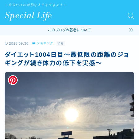
～自分だけの特別な人生を生きよう～
Special Life
このブログの著者について
2018.09.30
ジョギング
PR
ダイエット1004日目〜最低限の距離のジョ
ギングが続き体力の低下を実感〜