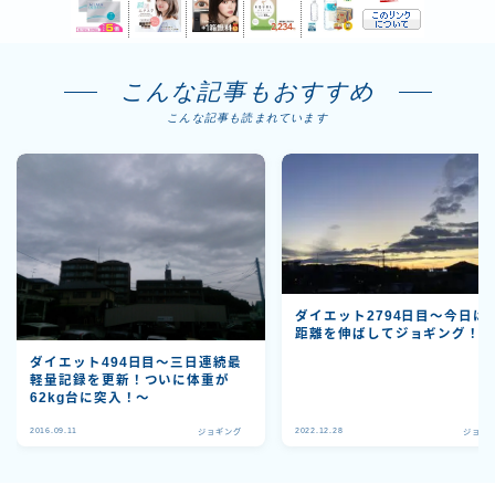
こんな記事もおすすめ
こんな記事も読まれています
ダイエット2794日目～今日は
距離を伸ばしてジョギング！
ダイエット494日目〜三日連続最
軽量記録を更新！ついに体重が
62kg台に突入！〜
2016.09.11
2022.12.28
ジョギング
ジョギ