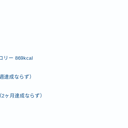
ー 869kcal
（9週達成ならず）
km（2ヶ月達成ならず）