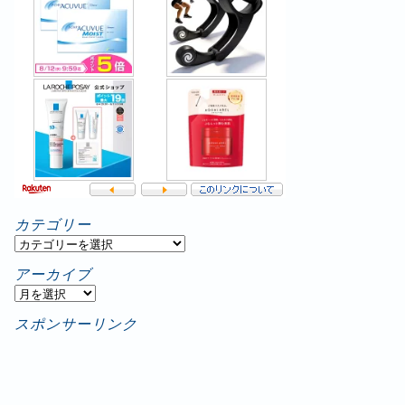
カテゴリー
カ
テ
アーカイブ
ゴ
ア
リ
ー
スポンサーリンク
ー
カ
イ
ブ