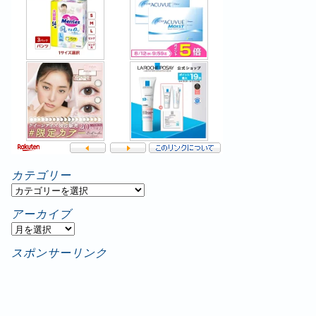
カテゴリー
カ
テ
アーカイブ
ゴ
ア
リ
ー
スポンサーリンク
ー
カ
イ
ブ