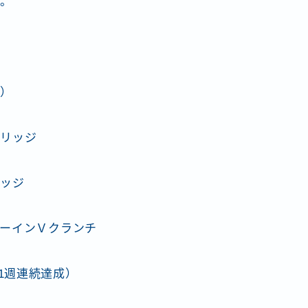
り。
ト）
ブリッジ
リッジ
ーインＶクランチ
131週連続達成）