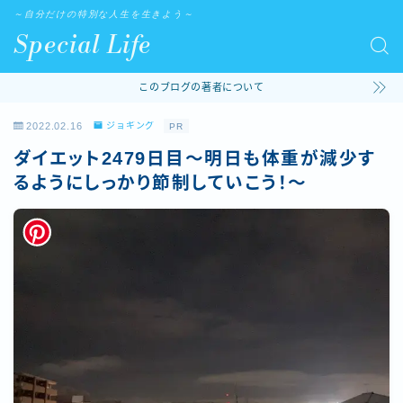
～自分だけの特別な人生を生きよう～
Special Life
このブログの著者について
2022.02.16
ジョギング
PR
ダイエット2479日目～明日も体重が減少す
るようにしっかり節制していこう！～