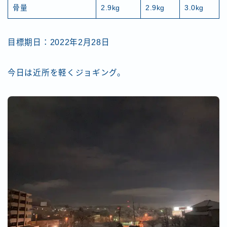
骨量
2.9kg
2.9kg
3.0kg
目標期日：2022年2月28日
今日は近所を軽くジョギング。