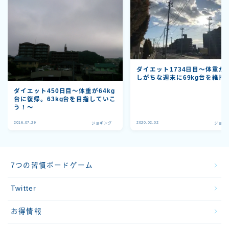
ダイエット1734日目～体重が
しがちな週末に69kg台を維持
ダイエット450日目〜体重が64kg
台に復帰。63kg台を目指していこ
う！〜
2016.07.29
2020.02.02
ジョギング
ジョギ
7つの習慣ボードゲーム
Twitter
お得情報