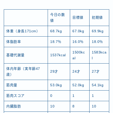
今日の数
目標値
初期値
値
体重（身長171cm）
68.7kg
67.0kg
69.9kg
体脂肪率
18.7％
16.0％
18.0％
1500kc
1583kca
基礎代謝量
1537kcal
al
l
体内年齢（実年齢47
29才
24才
27才
歳）
筋肉量
53.0kg
52.0kg
54.1kg
筋肉スコア
0
1
1
内臓脂肪
10
8
10