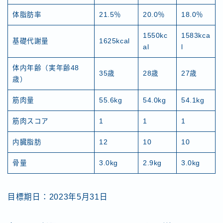
体脂肪率
21.5％
20.0％
18.0％
1550kc
1583kca
基礎代謝量
1625kcal
al
l
体内年齢（実年齢48
35歳
28歳
27歳
歳）
筋肉量
55.6kg
54.0kg
54.1kg
筋肉スコア
1
1
1
内臓脂肪
12
10
10
骨量
3.0kg
2.9kg
3.0kg
目標期日：2023年5月31日