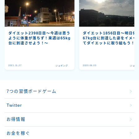
ダイエット2398日目～今週は思う
ダイエット1856日目～明日体
ように体重が落ちず！来週は65kg
67kg台に到達した姿をイメー
台に到達させよう！～
てダイエットに取り組もう！
2021.11.27
2020.06.03
ジョギング
ジョギ
7つの習慣ボードゲーム
Twitter
お得情報
お金を稼ぐ