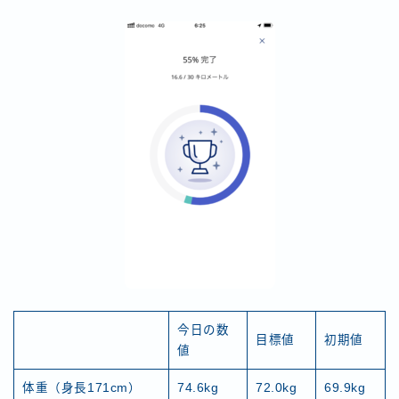
今日の数
目標値
初期値
値
体重（身長171cm）
74.6kg
72.0kg
69.9kg