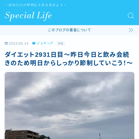
～自分だけの特別な人生を生きよう～
Special Life
このブログの著者について
2023.05.14
ジョギング
PR
ダイエット2931日目～昨日今日と飲み会続
きのため明日からしっかり節制していこう！～