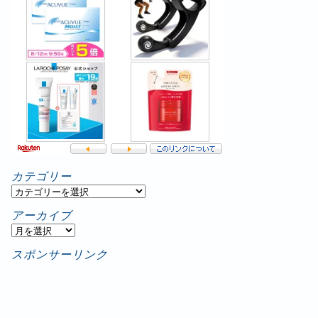
カテゴリー
カ
テ
アーカイブ
ゴ
ア
リ
ー
スポンサーリンク
ー
カ
イ
ブ