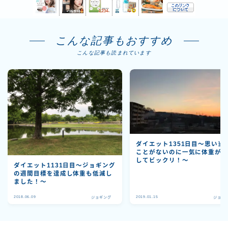
こんな記事もおすすめ
こんな記事も読まれています
ダイエット1351日目〜思い当
ことがないのに一気に体重が
してビックリ！〜
ダイエット1131日目〜ジョギング
の週間目標を達成し体重も低減し
ました！〜
2018.06.09
2019.01.15
ジョギング
ジョギ