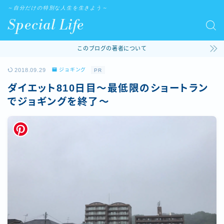
～自分だけの特別な人生を生きよう～
Special Life
このブログの著者について
2018.09.29
ジョギング
PR
ダイエット810日目〜最低限のショートラン
でジョギングを終了〜