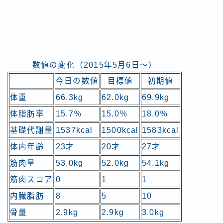
数値の変化（2015年5月6日～）
今日の数値
目標値
初期値
体重
66.3kg
62.0kg
69.9kg
体脂肪率
15.7％
15.0％
18.0％
基礎代謝量
1537kcal
1500kcal
1583kcal
体内年齢
23才
20才
27才
筋肉量
53.0kg
52.0kg
54.1kg
筋肉スコア
0
1
1
内臓脂肪
8
5
10
骨量
2.9kg
2.9kg
3.0kg