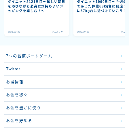
ダイエット2121日目～眩しい朝日
ダイエット1990日目～今週の
を浴びながら最高に気持ちよいジ
であった体重68kg台に到達！
ョギングを楽しむ！～
に67kg台に近づけていこう！
2021.02.23
2020.10.15
ジョギング
ジョギ
7つの習慣ボードゲーム
Twitter
お得情報
お金を稼ぐ
お金を豊かに使う
お金を貯める