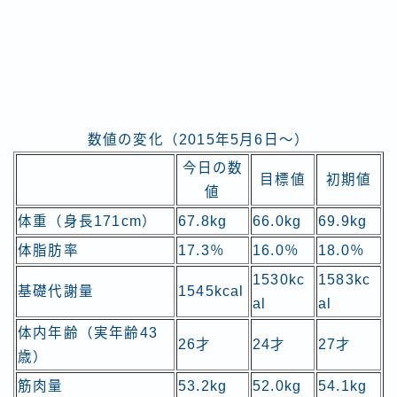
数値の変化（2015年5月6日～）
今日の数
目標値
初期値
値
体重（身長171cm）
67.8kg
66.0kg
69.9kg
体脂肪率
17.3％
16.0％
18.0％
1530kc
1583kc
基礎代謝量
1545kcal
al
al
体内年齢（実年齢43
26才
24才
27才
歳）
筋肉量
53.2kg
52.0kg
54.1kg