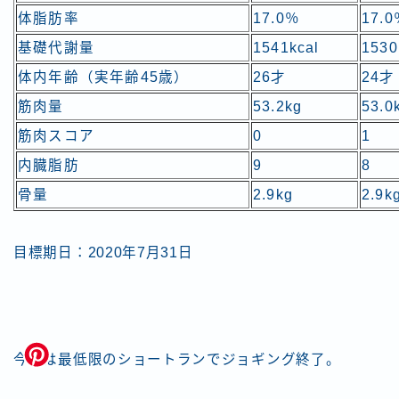
体脂肪率
17.0％
17.
基礎代謝量
1541kcal
1530
体内年齢（実年齢45歳）
26才
24才
筋肉量
53.2kg
53.0
筋肉スコア
0
1
内臓脂肪
9
8
骨量
2.9kg
2.9k
目標期日：2020年7月31日
今日は最低限のショートランでジョギング終了。