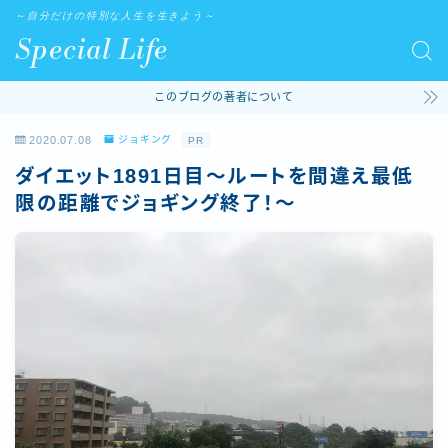
～自分だけの特別な人生を生きよう～
Special Life
このブログの著者について
2020.07.08
ジョギング
PR
ダイエット1891日目～ルートを間違え最低
限の距離でジョギング終了！～