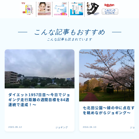
こんな記事もおすすめ
こんな記事も読まれています
ダイエット1957日目～今日でジョ
ギング走行距離の週間目標を84週
連続で達成！～
七北田公園〜緑の中に点在す
を眺めながらジョギング〜
2020.09.12
2016.04.10
ジョギング
ジョギ