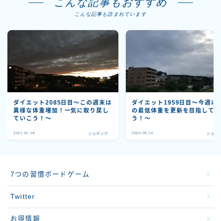
こんな記事もおすすめ
こんな記事も読まれています
ダイエット2085日目～この週末は
ダイエット1959日目～今週は
異様な体重増加！一気に取り戻し
の最低体重を更新を目指して
ていこう！～
う！～
2021.01.18
2020.09.14
ジョギング
ジョギ
7つの習慣ボードゲーム
Twitter
お得情報