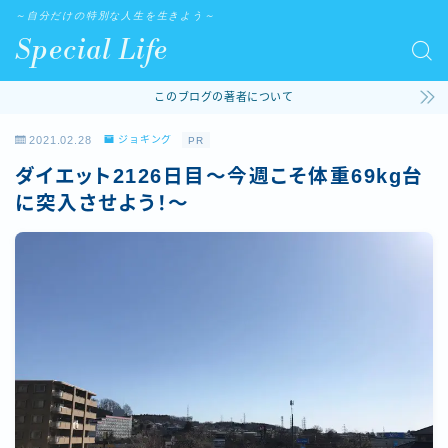
～自分だけの特別な人生を生きよう～
Special Life
このブログの著者について
2021.02.28
ジョギング
PR
ダイエット2126日目～今週こそ体重69kg台
に突入させよう！～