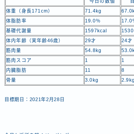
今日の数値
体重（身長171cm）
71.4kg
67.0
体脂肪率
19.0％
17.
基礎代謝量
1597kcal
1530
体内年齢（実年齢46歳）
29才
24才
筋肉量
54.8kg
53.0
筋肉スコア
1
1
内臓脂肪
11
8
骨量
3.0kg
2.9k
目標期日：2021年2月28日