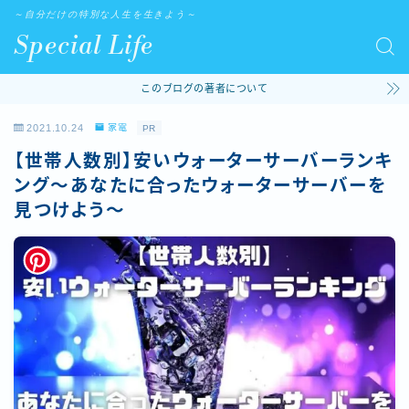
～自分だけの特別な人生を生きよう～
Special Life
このブログの著者について
2021.10.24
家電
PR
【世帯人数別】安いウォーターサーバーランキ
ング～あなたに合ったウォーターサーバーを
見つけよう～