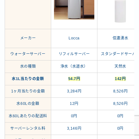
メーカー
Locca
信濃湧水
ウォーターサーバー
リフィルサーバー
スタンダードサーバ
水の種類
浄水（水道水）
天然水
水1L当たりの金額
54.7円
142円
1ヶ月当たりの金額
3,284円
8,526円
水60Lの金額
12円
8,526円
水60Lあたりの配送料
0円
0円
サーバーレンタル料
3,146円
0円