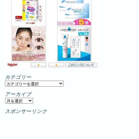
カテゴリー
カ
テ
アーカイブ
ゴ
ア
リ
ー
スポンサーリンク
ー
カ
イ
ブ