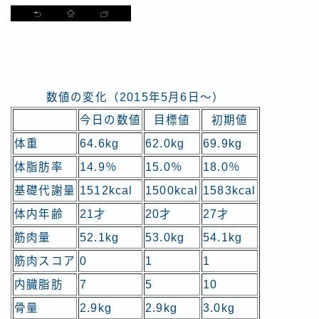
数値の変化（2015年5月6日～）
今日の数値
目標値
初期値
体重
64.6kg
62.0kg
69.9kg
体脂肪率
14.9％
15.0％
18.0％
基礎代謝量
1512kcal
1500kcal
1583kcal
体内年齢
21才
20才
27才
筋肉量
52.1kg
53.0kg
54.1kg
筋肉スコア
0
1
1
内臓脂肪
7
5
10
骨量
2.9kg
2.9kg
3.0kg