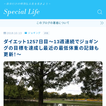
～自分だけの特別な人生を生きよう～
Special Life
このブログの著者について
2018.10.13
ジョギング
PR
ダイエット1257日目～13週連続でジョギン
グの目標を達成し最近の最低体重の記録も
更新！～