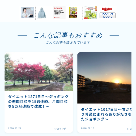
こんな記事もおすすめ
こんな記事も読まれています
ダイエット1271日目～ジョギング
の週間目標を15週連続、月間目標
を5カ月連続で達成！～
ダイエット1017日目〜雪がな
り普通に走れるありがたさを
たジョギング〜
2018.10.27
2018.02.16
ジョギング
ジョギ