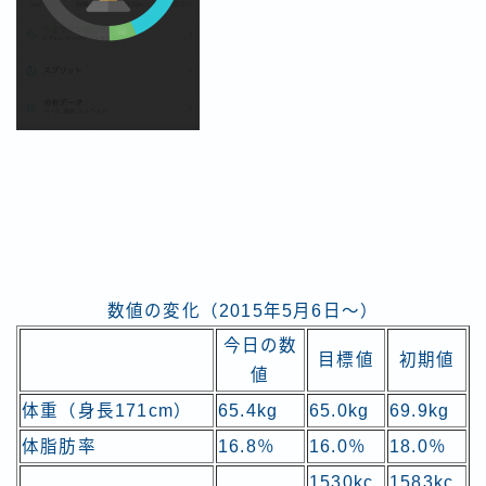
数値の変化（2015年5月6日～）
今日の数
目標値
初期値
値
体重（身長171cm）
65.4kg
65.0kg
69.9kg
体脂肪率
16.8％
16.0％
18.0％
1530kc
1583kc