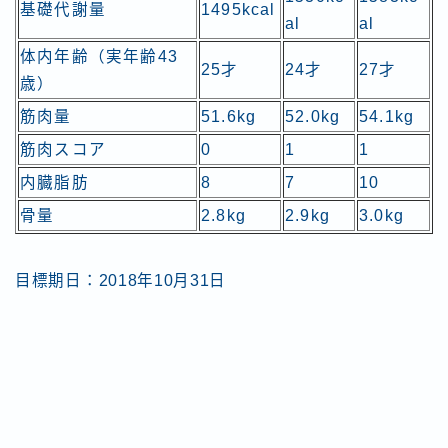
基礎代謝量
1495kcal
al
al
体内年齢（実年齢43
25才
24才
27才
歳）
筋肉量
51.6kg
52.0kg
54.1kg
筋肉スコア
0
1
1
内臓脂肪
8
7
10
骨量
2.8kg
2.9kg
3.0kg
目標期日：2018年10月31日