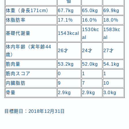
値
体重（身長171cm）
67.7kg
65.0kg
69.9kg
体脂肪率
17.1％
16.0％
18.0％
1530kc
1583kc
基礎代謝量
1543kcal
al
al
体内年齢（実年齢44
26才
24才
27才
歳）
筋肉量
53.2kg
52.0kg
54.1kg
筋肉スコア
0
1
1
内臓脂肪
9
7
10
骨量
2.9kg
2.9kg
3.0kg
目標期日：2018年12月31日