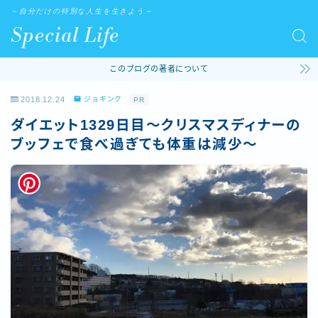
～自分だけの特別な人生を生きよう～
Special Life
このブログの著者について
2018.12.24
ジョギング
PR
ダイエット1329日目～クリスマスディナーの
ブッフェで食べ過ぎても体重は減少～