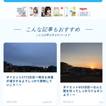
こんな記事もおすすめ
こんな記事も読まれています
ダイエット2772日目～明日も体重
が減少するようしっかり節制して
いこう！～
ダイエット652日目〜なんとか
間を作ってしっかりジョギン
よう！〜
2022.12.06
2017.02.16
ジョギング
ジョギ