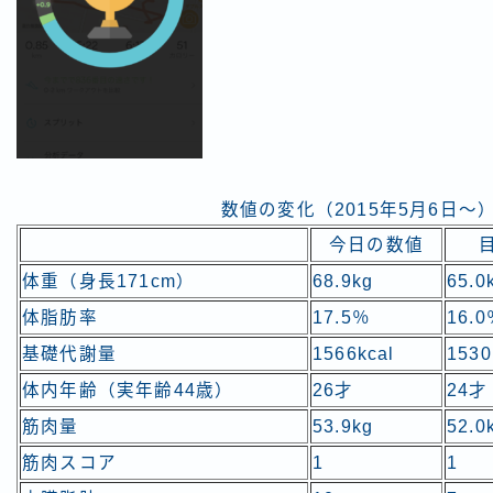
数値の変化（2015年5月6日～
今日の数値
体重（身長171cm）
68.9kg
65.0
体脂肪率
17.5％
16.
基礎代謝量
1566kcal
1530
体内年齢（実年齢44歳）
26才
24才
筋肉量
53.9kg
52.0
筋肉スコア
1
1