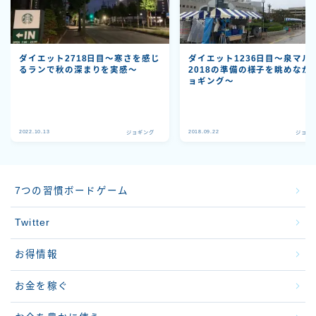
ダイエット2718日目～寒さを感じ
ダイエット1236日目～泉マル
るランで秋の深まりを実感～
2018の準備の様子を眺めなが
ョギング～
2022.10.13
2018.09.22
ジョギング
ジョギ
7つの習慣ボードゲーム
Twitter
お得情報
お金を稼ぐ