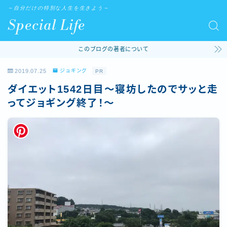
～自分だけの特別な人生を生きよう～
Special Life
このブログの著者について
2019.07.25
ジョギング
PR
ダイエット1542日目～寝坊したのでサッと走
ってジョギング終了！～