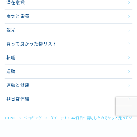
潜在意識
病気と栄養
観光
買って良かった物リスト
転職
運動
運動と健康
非日常体験
HOME
ジョギング
ダイエット1542日目～寝坊したのでサッと走ってジ
＞
＞
2015–2026 Special Life