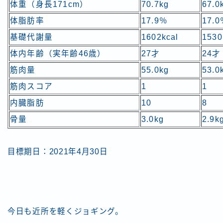
体重（身長171cm）
70.7kg
67.0
体脂肪率
17.9％
17.
基礎代謝量
1602kcal
1530
体内年齢（実年齢46歳）
27才
24才
筋肉量
55.0kg
53.0
筋肉スコア
1
1
内臓脂肪
10
8
骨量
3.0kg
2.9k
目標期日：2021年4月30日
今日も近所を軽くジョギング。