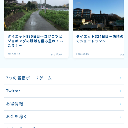
ダイエット830日目〜コツコツと
ダイエット324日目〜快晴の仙
ジョギングの距離を積み重ねてい
でショートラン〜
こう！〜
2017.08.13
2016.03.25
ジョギング
ジョギ
7つの習慣ボードゲーム
Twitter
お得情報
お金を稼ぐ