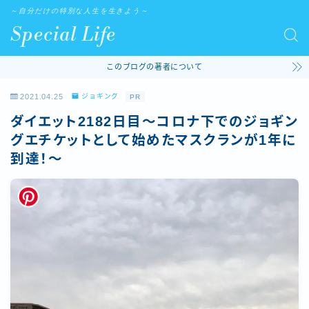
～自分だけの特別な人生を生きよう～
Special Life
このブログの著者について
2021.04.25
ジョギング
PR
ダイエット2182日目～コロナ下でのジョギン
グエチケットとして始めたマスクランが1年に
到達！～