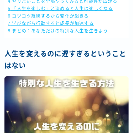
4
やりたいことを全部やってみると可能性が広がる
5
「人生を楽しむ」と決めると人生は楽しくなる
6
コツコツ継続するから変化が起きる
7
学びながら行動すると成長が加速する
8
まとめ：あなただけの特別な人生を生きよう
人生を変えるのに遅すぎるということ
はない